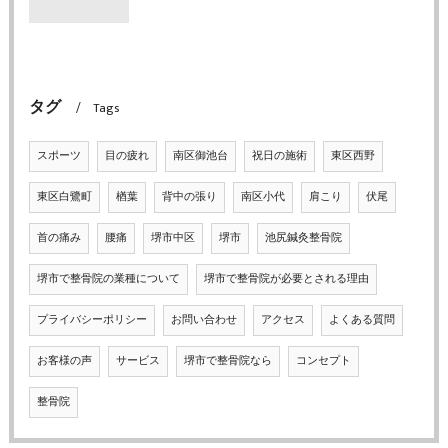
タグ
Tags
スポーツ
目の疲れ
南区御池台
祝日の施術
東区西野
東区白鷺町
楢葉
背中の張り
南区小代
肩こり
伏尾
首の痛み
腰痛
堺市中区
堺市
池尻鍼灸整骨院
堺市で整骨院の業種について
堺市で整骨院が必要とされる理由
プライバシーポリシー
お問い合わせ
アクセス
よくある質問
お客様の声
サービス
堺市で整骨院なら
コンセプト
整骨院