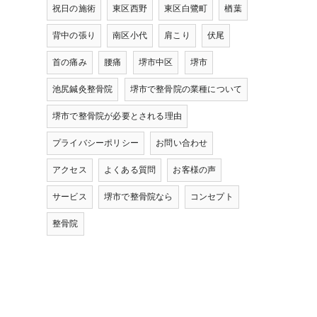
祝日の施術
東区西野
東区白鷺町
楢葉
背中の張り
南区小代
肩こり
伏尾
首の痛み
腰痛
堺市中区
堺市
池尻鍼灸整骨院
堺市で整骨院の業種について
堺市で整骨院が必要とされる理由
プライバシーポリシー
お問い合わせ
アクセス
よくある質問
お客様の声
サービス
堺市で整骨院なら
コンセプト
整骨院