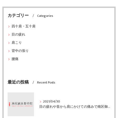
カテゴリー
Categories
四十肩・五十肩
目の疲れ
肩こり
背中の張り
腰痛
最近の投稿
Recent Posts
2021/04/30
目の疲れや首から肩にかけての痛みで南区御池台の方がご来院「堺市中区の池尻鍼灸整骨院」