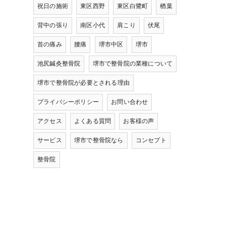
祝日の施術
東区西野
東区白鷺町
楢葉
背中の張り
南区小代
肩こり
伏尾
首の痛み
腰痛
堺市中区
堺市
池尻鍼灸整骨院
堺市で整骨院の業種について
堺市で整骨院が必要とされる理由
プライバシーポリシー
お問い合わせ
アクセス
よくある質問
お客様の声
サービス
堺市で整骨院なら
コンセプト
整骨院