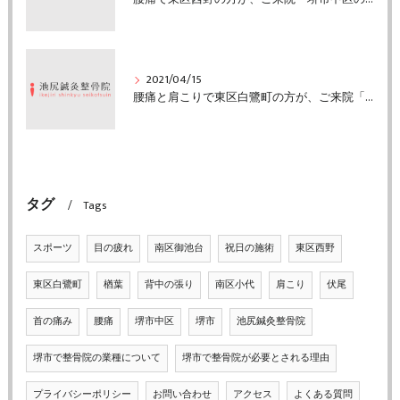
2021/04/15
腰痛と肩こりで東区白鷺町の方が、ご来院「堺市中区の池尻鍼灸整骨院」
タグ
Tags
スポーツ
目の疲れ
南区御池台
祝日の施術
東区西野
東区白鷺町
楢葉
背中の張り
南区小代
肩こり
伏尾
首の痛み
腰痛
堺市中区
堺市
池尻鍼灸整骨院
堺市で整骨院の業種について
堺市で整骨院が必要とされる理由
プライバシーポリシー
お問い合わせ
アクセス
よくある質問