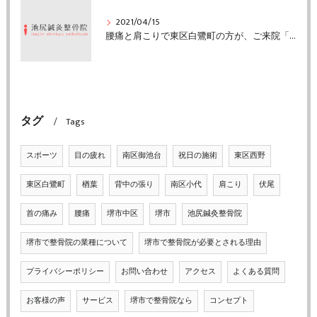
2021/04/15
腰痛と肩こりで東区白鷺町の方が、ご来院「堺市中区の池尻鍼灸整骨院」
タグ
Tags
スポーツ
目の疲れ
南区御池台
祝日の施術
東区西野
東区白鷺町
楢葉
背中の張り
南区小代
肩こり
伏尾
首の痛み
腰痛
堺市中区
堺市
池尻鍼灸整骨院
堺市で整骨院の業種について
堺市で整骨院が必要とされる理由
プライバシーポリシー
お問い合わせ
アクセス
よくある質問
お客様の声
サービス
堺市で整骨院なら
コンセプト