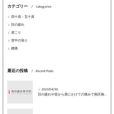
カテゴリー
Categories
四十肩・五十肩
目の疲れ
肩こり
背中の張り
腰痛
最近の投稿
Recent Posts
2021/04/30
目の疲れや首から肩にかけての痛みで南区御池台の方がご来院「堺市中区の池尻鍼灸整骨院」