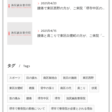
2021/04/23
腰痛で東区西野の方が、ご来院「堺市中区の池尻鍼灸整骨院」
2021/04/15
腰痛と肩こりで東区白鷺町の方が、ご来院「堺市中区の池尻鍼灸整骨院」
タグ
Tags
スポーツ
目の疲れ
南区御池台
祝日の施術
東区西野
東区白鷺町
楢葉
背中の張り
南区小代
肩こり
伏尾
首の痛み
腰痛
堺市中区
堺市
池尻鍼灸整骨院
堺市で整骨院の業種について
堺市で整骨院が必要とされる理由